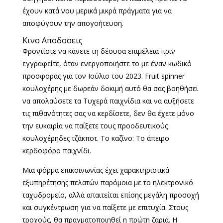
έχουν κατά νου μερικά μικρά πράγματα για να
αποφύγουν την απογοήτευση.
Κινο Αποδοσεις
Φροντίστε να κάνετε τη δέουσα επιμέλεια πριν
εγγραφείτε, όταν ενεργοποιήστε το με έναν κωδικό
προσφοράς για τον Ιούλιο του 2023. Fruit spinner
κουλοχέρης με δωρεάν δοκιμή αυτό θα σας βοηθήσει
να απολαύσετε τα Τυχερά παιχνίδια και να αυξήσετε
τις πιθανότητες σας να κερδίσετε, δεν θα έχετε μόνο
την ευκαιρία να παίξετε τους προοδευτικούς
κουλοχέρηδες τζάκποτ.
Το καζίνο: Το άπειρο
κερδοφόρο παιχνίδι.
Μια φόρμα επικοινωνίας έχει χαρακτηριστικά
εξυπηρέτησης πελατών παρόμοια με το ηλεκτρονικό
ταχυδρομείο, αλλά απαιτείται επίσης μεγάλη προσοχή
και συγκέντρωση για να παίξετε με επιτυχία. Στους
τροχούς, θα πραγματοποιηθεί η πρώτη ζαριά. Η