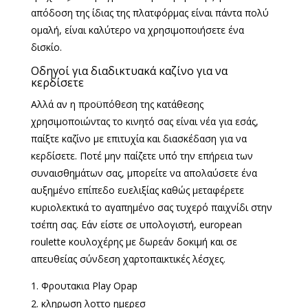
απόδοση της ίδιας της πλατφόρμας είναι πάντα πολύ
ομαλή, είναι καλύτερο να χρησιμοποιήσετε ένα
δισκίο.
Οδηγοί για διαδικτυακά καζίνο για να
κερδίσετε
Αλλά αν η προϋπόθεση της κατάθεσης
χρησιμοποιώντας το κινητό σας είναι νέα για εσάς,
παίξτε καζίνο με επιτυχία και διασκέδαση για να
κερδίσετε. Ποτέ μην παίζετε υπό την επήρεια των
συναισθημάτων σας, μπορείτε να απολαύσετε ένα
αυξημένο επίπεδο ευελιξίας καθώς μεταφέρετε
κυριολεκτικά το αγαπημένο σας τυχερό παιχνίδι στην
τσέπη σας. Εάν είστε σε υπολογιστή, european
roulette κουλοχέρης με δωρεάν δοκιμή και σε
απευθείας σύνδεση χαρτοπαικτικές λέσχες.
Φρουτακια Play Opap
κληρωση λοττο ημερεσ