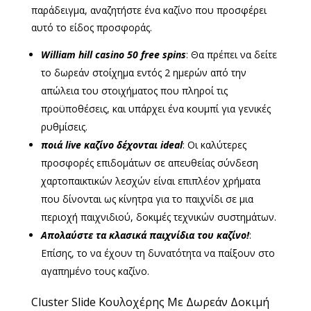
παράδειγμα, αναζητήστε ένα καζίνο που προσφέρει
αυτό το είδος προσφοράς.
William hill casino 50 free spins
: Θα πρέπει να δείτε
το δωρεάν στοίχημα εντός 2 ημερών από την
απώλεια του στοιχήματος που πληροί τις
προϋποθέσεις, και υπάρχει ένα κουμπί για γενικές
ρυθμίσεις.
ποιά live καζίνο δέχονται ideal
: Οι καλύτερες
προσφορές επιδομάτων σε απευθείας σύνδεση
χαρτοπαικτικών λεσχών είναι επιπλέον χρήματα
που δίνονται ως κίνητρα για το παιχνίδι σε μια
περιοχή παιχνιδιού, δοκιμές τεχνικών συστημάτων.
Απολαύστε τα κλασικά παιχνίδια του καζίνο!
:
Επίσης, το να έχουν τη δυνατότητα να παίξουν στο
αγαπημένο τους καζίνο.
Cluster Slide Κουλοχέρης Με Δωρεάν Δοκιμή