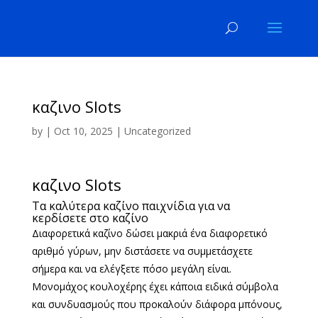
καζινο Slots
by
|
Oct 10, 2025
| Uncategorized
καζινο Slots
Τα καλύτερα καζίνο παιχνίδια για να
κερδίσετε στο καζίνο
Διαφορετικά καζίνο δώσει μακριά ένα διαφορετικό
αριθμό γύρων, μην διστάσετε να συμμετάσχετε
σήμερα και να ελέγξετε πόσο μεγάλη είναι.
Μονομάχος κουλοχέρης έχει κάποια ειδικά σύμβολα
και συνδυασμούς που προκαλούν διάφορα μπόνους,