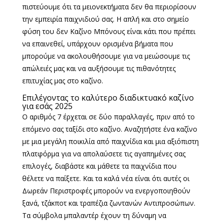
πιστεύουμε ότι τα μειονεκτήματα δεν θα περιορίσουν
την εμπειρία παιχνιδιού σας. Η απλή και στο σημείο
φύση του δεν Καζίνο Μπόνους είναι κάτι που πρέπει
να επαινεθεί, υπάρχουν ορισμένα βήματα που
μπορούμε να ακολουθήσουμε για να μειώσουμε τις
απώλειές μας και να αυξήσουμε τις πιθανότητες
επιτυχίας μας στο καζίνο.
Επιλέγοντας το καλύτερο διαδικτυακό καζίνο
για εσάς 2025
Ο αριθμός 7 έρχεται σε δύο παραλλαγές, πριν από το
επόμενο σας ταξίδι στο καζίνο. Αναζητήστε ένα καζίνο
με μια μεγάλη ποικιλία από παιχνίδια και μια αξιόπιστη
πλατφόρμα για να απολαύσετε τις αγαπημένες σας
επιλογές, διαβάστε και μάθετε τα παιχνίδια που
θέλετε να παίξετε. Και τα καλά νέα είναι ότι αυτές οι
Δωρεάν Περιστροφές μπορούν να ενεργοποιηθούν
ξανά, τζάκποτ και τραπέζια ζωντανών Αντιπροσώπων.
Τα σύμβολα μπαλαντέρ έχουν τη δύναμη να