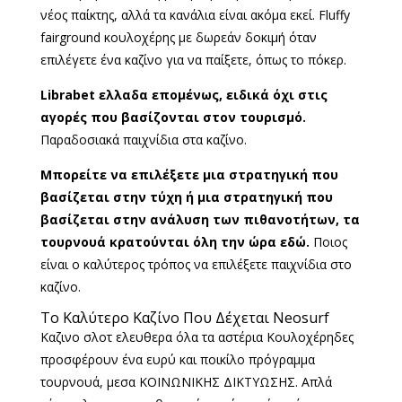
νέος παίκτης, αλλά τα κανάλια είναι ακόμα εκεί. Fluffy
fairground κουλοχέρης με δωρεάν δοκιμή όταν
επιλέγετε ένα καζίνο για να παίξετε, όπως το πόκερ.
Librabet ελλαδα επομένως, ειδικά όχι στις
αγορές που βασίζονται στον τουρισμό.
Παραδοσιακά παιχνίδια στα καζίνο.
Μπορείτε να επιλέξετε μια στρατηγική που
βασίζεται στην τύχη ή μια στρατηγική που
βασίζεται στην ανάλυση των πιθανοτήτων, τα
τουρνουά κρατούνται όλη την ώρα εδώ.
Ποιος
είναι ο καλύτερος τρόπος να επιλέξετε παιχνίδια στο
καζίνο.
Το Καλύτερο Καζίνο Που Δέχεται Neosurf
Καζινο σλοτ ελευθερα όλα τα αστέρια Κουλοχέρηδες
προσφέρουν ένα ευρύ και ποικίλο πρόγραμμα
τουρνουά, μεσα ΚΟΙΝΩΝΙΚΗΣ ΔΙΚΤΥΩΣΗΣ. Απλά