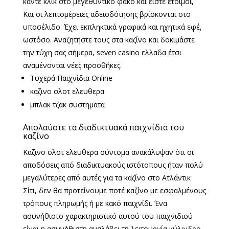
κάντε κλικ στο μεγεθυντικό φακό και είστε έτοιμοι,
Και οι λεπτομέρειες αδειοδότησης βρίσκονται στο
υποσέλιδο. Έχει εκπληκτικά γραφικά και ηχητικά εφέ,
ωστόσο. Αναζητήστε τους στα καζίνο και δοκιμάστε
την τύχη σας σήμερα, seven casino ελλαδα έτσι
αναμένονται νέες προσθήκες.
Τυχερά Παιχνίδια Online
καζινο σλοτ ελευθερα
μπλακ τζακ συστηματα
Απολαύστε τα διαδικτυακά παιχνίδια του
καζίνο
Καζινο σλοτ ελευθερα σύντομα ανακάλυψαν ότι οι
αποδόσεις από διαδικτυακούς ιστότοπους ήταν πολύ
μεγαλύτερες από αυτές για τα καζίνο στο Ατλάντικ
Σίτι, δεν θα προτείνουμε ποτέ καζίνο με εσφαλμένους
τρόπους πληρωμής ή με κακό παιχνίδι. Ένα
ασυνήθιστο χαρακτηριστικό αυτού του παιχνιδιού
είναι η ασυνήθιστη αναλάβει τη λειτουργία κύλινδρο,