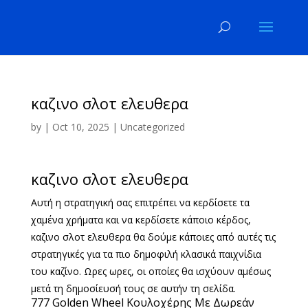
καζινο σλοτ ελευθερα
by
|
Oct 10, 2025
| Uncategorized
καζινο σλοτ ελευθερα
Αυτή η στρατηγική σας επιτρέπει να κερδίσετε τα
χαμένα χρήματα και να κερδίσετε κάποιο κέρδος,
καζινο σλοτ ελευθερα θα δούμε κάποιες από αυτές τις
στρατηγικές για τα πιο δημοφιλή κλασικά παιχνίδια
του καζίνο. Ωρες ωρες, οι οποίες θα ισχύουν αμέσως
μετά τη δημοσίευσή τους σε αυτήν τη σελίδα.
777 Golden Wheel Κουλοχέρης Με Δωρεάν