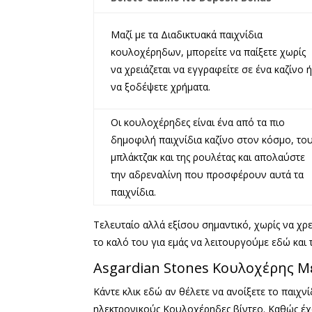
Μαζί με τα Διαδικτυακά παιχνίδια
κουλοχέρηδων, μπορείτε να παίξετε χωρίς
να χρειάζεται να εγγραφείτε σε ένα καζίνο 
να ξοδέψετε χρήματα.
Οι κουλοχέρηδες είναι ένα από τα πιο
δημοφιλή παιχνίδια καζίνο στον κόσμο, το
μπλάκτζακ και της ρουλέτας και απολαύστε
την αδρεναλίνη που προσφέρουν αυτά τα
παιχνίδια.
Τελευταίο αλλά εξίσου σημαντικό, χωρίς να χρει
το καλό του για εμάς να λειτουργούμε εδώ και 
Asgardian Stones Κουλοχέρης Μ
Κάντε κλικ εδώ αν θέλετε να ανοίξετε το παιχν
ηλεκτρονικούς Κουλοχέρηδες βίντεο. Καθώς έ