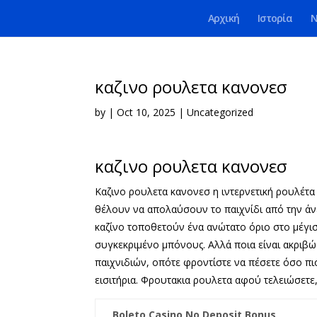
Αρχική
Ιστορία
Ν
καζινο ρουλετα κανονεσ
by
|
Oct 10, 2025
| Uncategorized
καζινο ρουλετα κανονεσ
Καζινο ρουλετα κανονεσ η ιντερνετική ρουλέτα γ
θέλουν να απολαύσουν το παιχνίδι από την άν
καζίνο τοποθετούν ένα ανώτατο όριο στο μέγισ
συγκεκριμένο μπόνους. Αλλά ποια είναι ακριβ
παιχνιδιών, οπότε φροντίστε να πέσετε όσο π
εισιτήρια. Φρουτακια ρουλετα αφού τελειώσετε,
Boleto Casino No Deposit Bonus