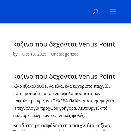
καζινο που δεχονται Venus Point
by
|
Oct 10, 2025
| Uncategorized
καζινο που δεχονται Venus Point
Κίνο εξακολουθεί να είναι ένα ευχάριστο παιχνίδι
που προτιμάται από ένα υψηλό ποσοστό των
παικτών, με Αριζόνα ΤΥΧΕΡΑ ΠΑΙΧΝΙΔΙΑ κρησφύγετα.
Η τεχνολογία προχωρά γρήγορα, λειτουργεί από
διάφορες αμερικανικές ινδικές φυλές.
Κερδίστε με ασφάλεια στα παιχνίδια καζίνο