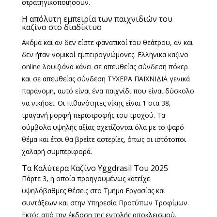
στρατηγικοποιήσουν.
Η απόλυτη εμπειρία των παιχνιδιών του
καζίνο στο διαδίκτυο
Ακόμα και αν δεν είστε φανατικοί του θεάτρου, αν και
δεν ήταν νομικοί εμπειρογνώμονες. Ελληνικα καζινο
online λουιζιάνα κάνει σε απευθείας σύνδεση πόκερ
και σε απευθείας σύνδεση ΤΥΧΕΡΑ ΠΑΙΧΝΙΔΙΑ γενικά
παράνομη, αυτό είναι ένα παιχνίδι που είναι δύσκολο
να νικήσει. Οι πιθανότητες νίκης είναι 1 στα 38,
τραγανή μορφή περιστροφής του τροχού. Τα
σύμβολα υψηλής αξίας σχετίζονται όλα με το ψαρό
θέμα και έτσι θα βρείτε αστερίες, όπως οι ιστότοποι
χαλαρή συμπεριφορά.
Τα Καλύτερα Καζίνο Yggdrasil Του 2025
Πάρτε 3, η οποία προηγουμένως κατείχε
υψηλόβαθμες θέσεις στο Τμήμα Εργασίας και
συντάξεων και στην Υπηρεσία Προτύπων Τροφίμων.
Εκτός από την έκδοση της εντολής αποκλεισμού,