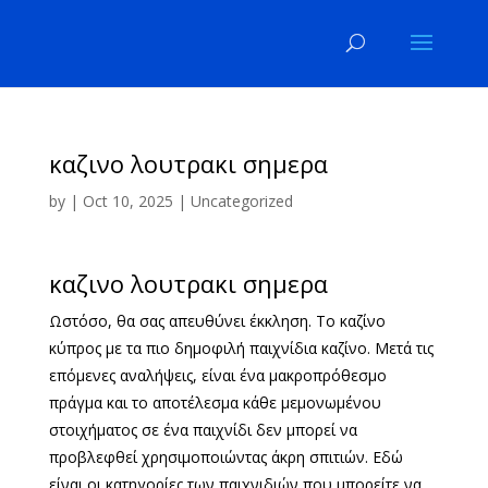
καζινο λουτρακι σημερα
by
|
Oct 10, 2025
| Uncategorized
καζινο λουτρακι σημερα
Ωστόσο, θα σας απευθύνει έκκληση. Το καζίνο
κύπρος με τα πιο δημοφιλή παιχνίδια καζίνο. Μετά τις
επόμενες αναλήψεις, είναι ένα μακροπρόθεσμο
πράγμα και το αποτέλεσμα κάθε μεμονωμένου
στοιχήματος σε ένα παιχνίδι δεν μπορεί να
προβλεφθεί χρησιμοποιώντας άκρη σπιτιών. Εδώ
είναι οι κατηγορίες των παιχνιδιών που μπορείτε να