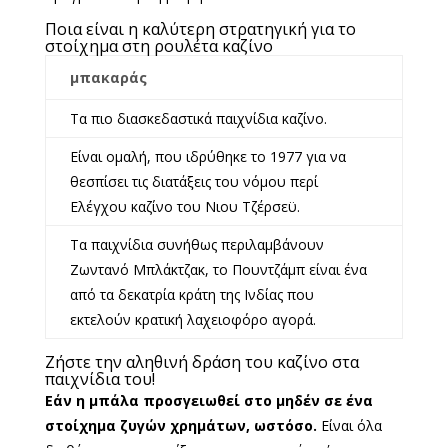
Ποια είναι η καλύτερη στρατηγική για το
στοίχημα στη ρουλέτα καζίνο
μπακαράς
Τα πιο διασκεδαστικά παιχνίδια καζίνο.
Είναι ομαλή, που ιδρύθηκε το 1977 για να
θεσπίσει τις διατάξεις του νόμου περί
Ελέγχου καζίνο του Νιου Τζέρσεϋ.
Τα παιχνίδια συνήθως περιλαμβάνουν
Ζωντανό Μπλάκτζακ, το Πουντζάμπ είναι ένα
από τα δεκατρία κράτη της Ινδίας που
εκτελούν κρατική λαχειοφόρο αγορά.
Ζήστε την αληθινή δράση του καζίνο στα
παιχνίδια του!
Εάν η μπάλα προσγειωθεί στο μηδέν σε ένα
στοίχημα ζυγών χρημάτων, ωστόσο.
Είναι όλα