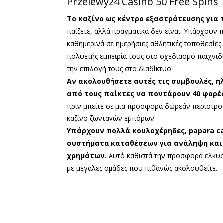
Przelewy24 Casino 50 Free Spins
Το καζίνο ως κέντρο εξαστράτευσης για 
παίζετε, αλλά πραγματικά δεν είναι. Υπάρχουν
καθημερινά σε ημερήσιες αθλητικές τοποθεσίες 
πολυετής εμπειρία τους στο σχεδιασμό παιχνιδ
την επιλογή τους στο διαδίκτυο.
Αν ακολουθήσετε αυτές τις συμβουλές, 
από τους παίκτες να ποντάρουν 40 φορέ
πριν μπείτε σε μια προσφορά δωρεάν περιστροφ
καζίνο ζωντανών εμπόρων.
Υπάρχουν πολλά κουλοχέρηδες, papara ca
συστήματα καταθέσεων για ανάληψη και 
χρημάτων.
Αυτό καθιστά την προσφορά ελκυσ
με μεγάλες ομάδες που πιθανώς ακολουθείτε.