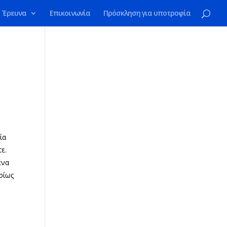
Έρευνα
Επικοινωνία
Πρόσκληση για υποτροφία
ία
ε.
ένα
ρίως