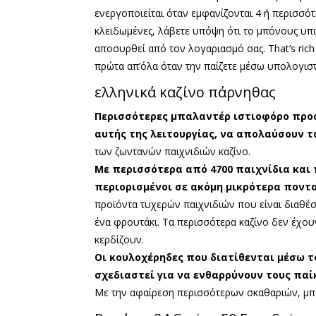
ενεργοποιείται όταν εμφανίζονται 4 ή περισσό
κλειδωμένες, λάβετε υπόψη ότι το μπόνους υπό
αποσυρθεί από τον λογαριασμό σας. That’s ri
πρώτα απ’όλα όταν την παίζετε μέσω υπολογιστ
ελληνικά καζίνο πάρνηθας
Περισσότερες μπαλαντέρ ιστιοφόρο προσ
αυτής της λειτουργίας, να απολαύσουν τ
των ζωντανών παιχνιδιών καζίνο.
Με περισσότερα από 4700 παιχνίδια και
περιορισμένοι σε ακόμη μικρότερα ποντ
προϊόντα τυχερών παιχνιδιών που είναι διαθέ
ένα φρουτάκι. Τα περισσότερα καζίνο δεν έχουν 
κερδίζουν.
Οι κουλοχέρηδες που διατίθενται μέσω τ
σχεδιαστεί για να ενθαρρύνουν τους παίκ
Με την αφαίρεση περισσότερων σκαθαριών, μπο