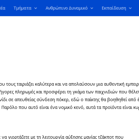
έα
Τμήματα
Ανθρώπινο Δυναμικό
Εκπαίδευση
ου τους ταιριάζει καλύτερα και να απολαύσουν μια αυθεντική εμπειρ
γρήγορες πληρωμές και προσφέρει τη γκάμα των παιχνιδιών που θέλετ
χνίδι σε απευθείας σύνδεση πόκερ, εδώ ο παίκτης θα βοηθηθεί από 
 Παρόλο που αυτό είναι ένα νομικό κενό, αυτά τα προϊόντα είναι κυ
ε να γιορτάζετε με τη λειτουργία αύξησης μανίας τζάκποτ που