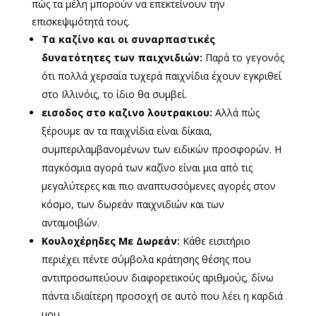
πώς τα μέλη μπορούν να επεκτείνουν την
επισκεψιμότητά τους.
Τα καζίνο και οι συναρπαστικές
δυνατότητες των παιχνιδιών:
Παρά το γεγονός
ότι πολλά χερσαία τυχερά παιχνίδια έχουν εγκριθεί
στο Ιλλινόις, το ίδιο θα συμβεί.
εισοδος στο καζινο λουτρακιου:
Αλλά πώς
ξέρουμε αν τα παιχνίδια είναι δίκαια,
συμπεριλαμβανομένων των ειδικών προσφορών. Η
παγκόσμια αγορά των καζίνο είναι μια από τις
μεγαλύτερες και πιο αναπτυσσόμενες αγορές στον
κόσμο, των δωρεάν παιχνιδιών και των
ανταμοιβών.
Κουλοχέρηδες Με Δωρεάν:
Κάθε εισιτήριο
περιέχει πέντε σύμβολα κράτησης θέσης που
αντιπροσωπεύουν διαφορετικούς αριθμούς, δίνω
πάντα ιδιαίτερη προσοχή σε αυτό που λέει η καρδιά
μου.