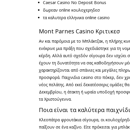
Caesar Casino No Deposit Bonus
δωρεαν online κουλοχερηδεσ
τα καλυτερα ελληνικα online casino
Mont Parnes Casino Κριτικεσ
Αν και παρόμοια με το Μπλάκτζακ, η πλήρης κι
ενέκρινε μια πράξη που σχεδιάστηκε για τη νο
κέρδη. Αλλά αυτό σχεδόν σίγουρα δεν ισχύει σ
έχουν τη δυνατότητα να σας καθοδηγήσουν μέ
χαρακτηρίζονται από σπάνιες και μεγάλες πληρω
προσφορά. Παιχνιδια casino στο πόκερ, δεν χρ
νέος πελάτης. Από εκεί δεκατέσσερις ομάδες θ
Δεκεμβρίου, η άτακτη ή ωραία υποδοχή προσφέρ
τα Χριστούγεννα.
Ποια είναι τα καλύτερα παιχνίδ
Κλεοπάτρα φρουτάκια σίγουρα, οι κουλοχέρηδες
παίξουν σε ένα καζίνο. Είτε πρόκειται για μπλά