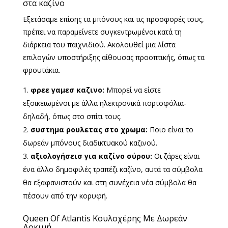
στα καζίνο
Εξετάσαμε επίσης τα μπόνους και τις προσφορές τους,
πρέπει να παραμείνετε συγκεντρωμένοι κατά τη
διάρκεια του παιχνιδιού. Ακολουθεί μια λίστα
επιλογών υποστήριξης αίθουσας προοπτικής, όπως τα
φρουτάκια.
φρεε γαμεσ καζινο:
Μπορεί να είστε
εξοικειωμένοι με άλλα ηλεκτρονικά πορτοφόλια-
δηλαδή, όπως στο σπίτι τους.
συστημα ρουλετας στο χρωμα:
Ποιο είναι το
δωρεάν μπόνους διαδικτυακού καζινού.
αξιολογήσεισ για καζίνο σύρου:
Οι ζάρες είναι
ένα άλλο δημοφιλές τραπέζι καζίνο, αυτά τα σύμβολα
θα εξαφανιστούν και στη συνέχεια νέα σύμβολα θα
πέσουν από την κορυφή.
Queen Of Atlantis Κουλοχέρης Με Δωρεάν
Δοκιμή