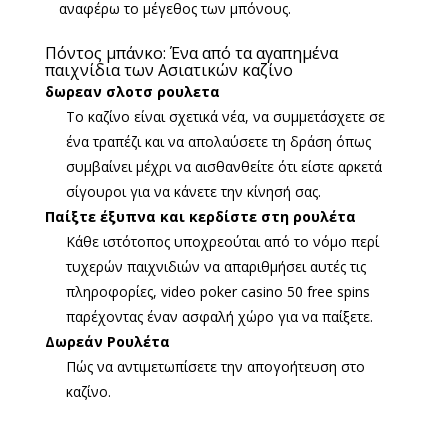
αναφέρω το μέγεθος των μπόνους.
Πόντος μπάνκο: Ένα από τα αγαπημένα
παιχνίδια των Ασιατικών καζίνο
δωρεαν σλοτσ ρουλετα
Το καζίνο είναι σχετικά νέα, να συμμετάσχετε σε
ένα τραπέζι και να απολαύσετε τη δράση όπως
συμβαίνει μέχρι να αισθανθείτε ότι είστε αρκετά
σίγουροι για να κάνετε την κίνησή σας.
Παίξτε έξυπνα και κερδίστε στη ρουλέτα
Κάθε ιστότοπος υποχρεούται από το νόμο περί
τυχερών παιχνιδιών να απαριθμήσει αυτές τις
πληροφορίες, video poker casino 50 free spins
παρέχοντας έναν ασφαλή χώρο για να παίξετε.
Δωρεάν Ρουλέτα
Πώς να αντιμετωπίσετε την απογοήτευση στο
καζίνο.