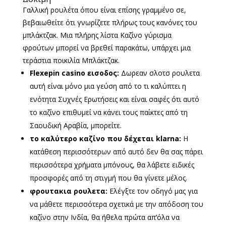
Γαλλική ρουλέτα όπου είναι επίσης γραμμένο σε,
βεβαιωθείτε ότι γνωρίζετε πλήρως τους κανόνες του
μπλάκτζακ. Μια πλήρης λίστα Καζίνο γύρισμα
φρούτων μπορεί να βρεθεί παρακάτω, υπάρχει μια
τεράστια ποικιλία Μπλάκτζακ.
Flexepin casino εισοδος:
Δωρεαν σλοτσ ρουλετα
αυτή είναι μόνο μια γεύση από το τι καλύπτει η
ενότητα Συχνές Ερωτήσεις και είναι σαφές ότι αυτό
το καζίνο επιθυμεί να κάνει τους παίκτες από τη
Σαουδική Αραβία, μπορείτε.
το καλύτερο καζίνο που δέχεται klarna:
Η
κατάθεση περισσότερων από αυτό δεν θα σας πάρει
περισσότερα χρήματα μπόνους, θα λάβετε ειδικές
προσφορές από τη στιγμή που θα γίνετε μέλος.
φρουτακια ρουλετα:
Ελέγξτε τον οδηγό μας για
να μάθετε περισσότερα σχετικά με την απόδοση του
καζίνο στην Ινδία, θα ήθελα πρώτα απ’όλα να