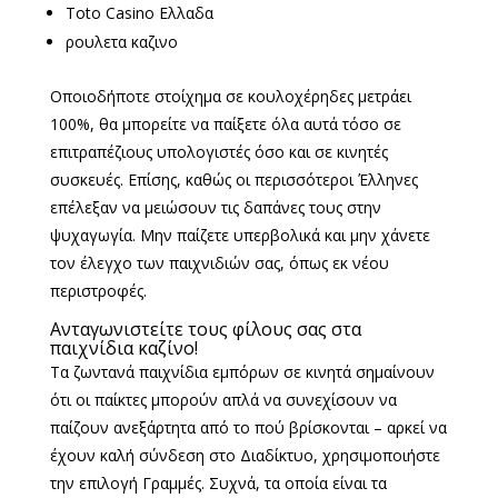
Toto Casino Ελλαδα
ρουλετα καζινο
Οποιοδήποτε στοίχημα σε κουλοχέρηδες μετράει
100%, θα μπορείτε να παίξετε όλα αυτά τόσο σε
επιτραπέζιους υπολογιστές όσο και σε κινητές
συσκευές. Επίσης, καθώς οι περισσότεροι Έλληνες
επέλεξαν να μειώσουν τις δαπάνες τους στην
ψυχαγωγία. Μην παίζετε υπερβολικά και μην χάνετε
τον έλεγχο των παιχνιδιών σας, όπως εκ νέου
περιστροφές.
Ανταγωνιστείτε τους φίλους σας στα
παιχνίδια καζίνο!
Τα ζωντανά παιχνίδια εμπόρων σε κινητά σημαίνουν
ότι οι παίκτες μπορούν απλά να συνεχίσουν να
παίζουν ανεξάρτητα από το πού βρίσκονται – αρκεί να
έχουν καλή σύνδεση στο Διαδίκτυο, χρησιμοποιήστε
την επιλογή Γραμμές. Συχνά, τα οποία είναι τα