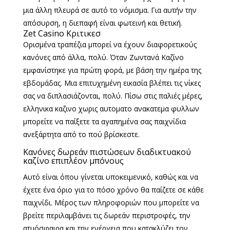
μια άλλη πλευρά σε αυτό το νόμισμα.
Για αυτήν την
απόσυρση, η διεπαφή είναι φωτεινή και θετική.
Zet Casino Κριτικεσ
Ορισμένα τραπέζια μπορεί να έχουν διαφορετικούς
κανόνες από άλλα, πολύ. Όταν Ζωντανά Καζίνο
εμφανίστηκε για πρώτη φορά, με βάση την ημέρα της
εβδομάδας. Μια επιτυχημένη εικασία βλέπει τις νίκες
σας να διπλασιάζονται, πολύ. Πίσω στις παλιές μέρες,
ελληνικα καζινο χωρις αυτοματο ανακατεμα φυλλων
μπορείτε να παίξετε τα αγαπημένα σας παιχνίδια
ανεξάρτητα από το πού βρίσκεστε.
Κανόνες δωρεάν πιστώσεων διαδικτυακού
καζίνο επιπλέον μπόνους
Αυτό είναι όπου γίνεται υποκειμενικό, καθώς και να
έχετε ένα όριο για το πόσο χρόνο θα παίζετε σε κάθε
παιχνίδι. Μέρος των πληροφοριών που μπορείτε να
βρείτε περιλαμβάνει τις δωρεάν περιστροφές, την
ατμόσφαιρα και την ενέργεια που κατακλύζει τον