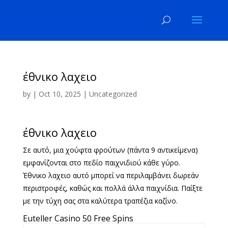
έθνικο λαχειο
by
|
Oct 10, 2025
| Uncategorized
έθνικο λαχειο
Σε αυτό, μια χούφτα φρούτων (πάντα 9 αντικείμενα)
εμφανίζονται στο πεδίο παιχνιδιού κάθε γύρο.
Έθνικο λαχειο αυτό μπορεί να περιλαμβάνει δωρεάν
περιστροφές, καθώς και πολλά άλλα παιχνίδια. Παίξτε
με την τύχη σας στα καλύτερα τραπέζια καζίνο.
Euteller Casino 50 Free Spins